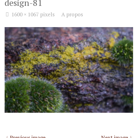
design-81
Full
1600 × 1067
pixels
A propos
size
Previous image
Next image