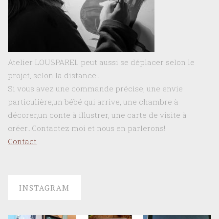
Atelier LOUSPAREL peut aussi se déplacer selon le
projet, selon la distance..
Si vous avez une commande précise, une envie
particulière,un bébé qui arrive, une chambre à
décorer,un conte à illustrer, une carte de visite à
créer…Contactez moi et nous en parlerons!
Contact
INSTAGRAM