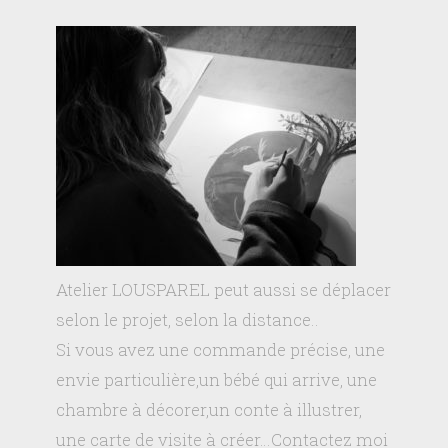
Atelier LOUSPAREL peut aussi se déplacer
selon le projet, selon la distance..
Si vous avez une commande précise, une
envie particulière,un bébé qui arrive, une
chambre à décorer,un conte à illustrer,
une carte de visite à créer…Contactez moi