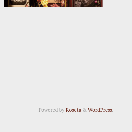
Powered by
Roseta
&
WordPress
.