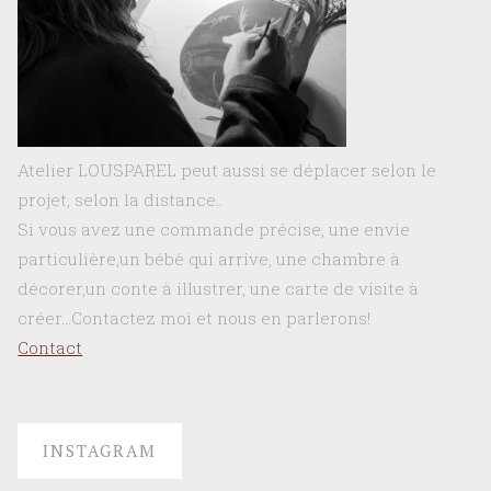
Atelier LOUSPAREL peut aussi se déplacer selon le
projet, selon la distance..
Si vous avez une commande précise, une envie
particulière,un bébé qui arrive, une chambre à
décorer,un conte à illustrer, une carte de visite à
créer…Contactez moi et nous en parlerons!
Contact
INSTAGRAM