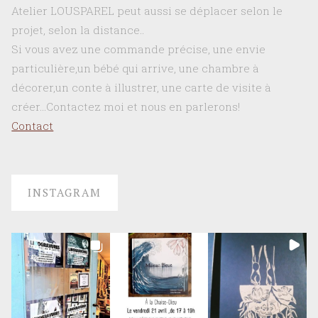
Powered by
Roseta
&
WordPress
.
©2026 Atelier Lousparel