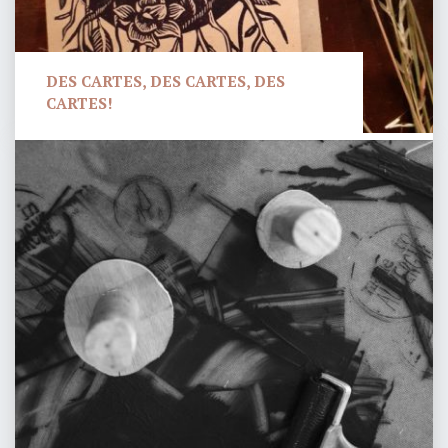
La linogravure, consiste à graver à l'aide de
Fresques
différentes gouges une plaque de linoléum. On
murales
retire ce qui doit rester blanc, l'encre se dépose
sur...
LIRE LA SUITE
"LINOGRAVURE
SUR
LES
OBJETS"
FRESQUES MURALES
Ce que j'aime avec la peinture c'est que
l'apprentissage est infini: l'intensité des couleurs,