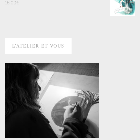
Si vous avez une commande précise, une envie
particulière,un bébé qui arrive, une chambre à
décorer,un conte à illustrer, une carte de visite à
créer…Contactez moi et nous en parlerons!
Contact
INSTAGRAM