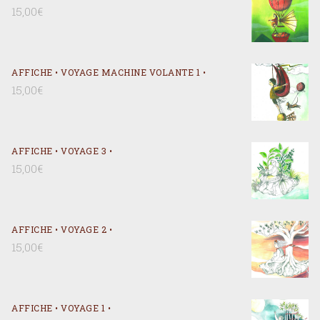
L’ATELIER ET VOUS
Atelier LOUSPAREL peut aussi se déplacer selon le
projet, selon la distance..