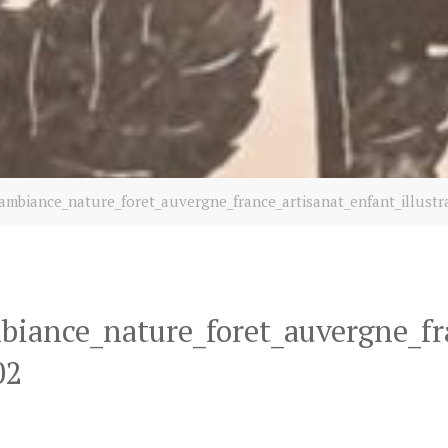
ambiance_nature_foret_auvergne_france_artisanat_enfant_illustr
iance_nature_foret_auvergne_fra
02