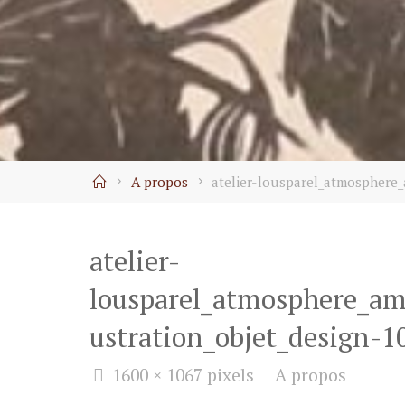
Home
A propos
atelier-lousparel_atmosphere_
atelier-
lousparel_atmosphere_amb
ustration_objet_design-1
Full
1600 × 1067
pixels
A propos