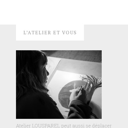
L’ATELIER ET VOUS
Atelier LOUSPAREL peut aussi se déplacer