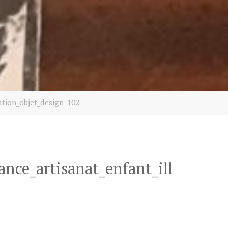
ation_objet_design-102
nce_artisanat_enfant_ill