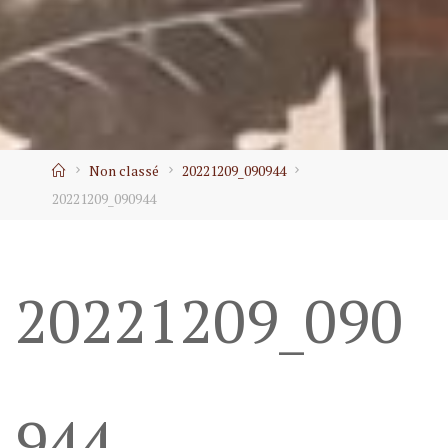
Home
Non classé
20221209_090944
20221209_090944
20221209_090
944