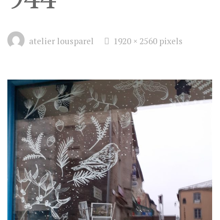
Full
atelier lousparel
1920 × 2560
pixels
size