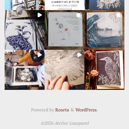
Powered by
Roseta
&
WordPress
.
©2026 Atelier Lousparel