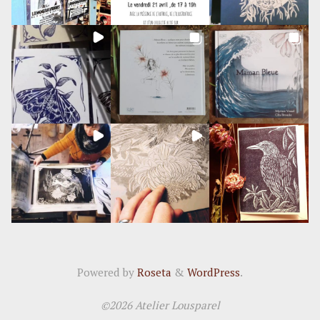
Powered by
Roseta
&
WordPress
.
©2026 Atelier Lousparel