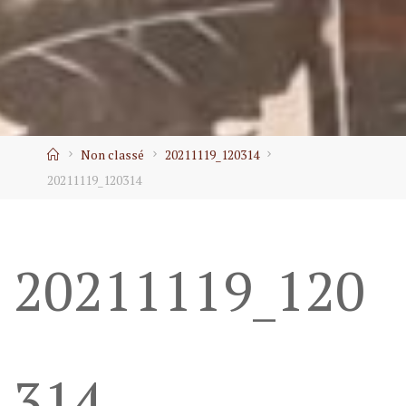
Home
Non classé
20211119_120314
20211119_120314
20211119_120
314