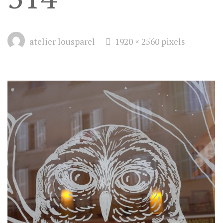
Full
atelier lousparel
1920 × 2560
pixels
size