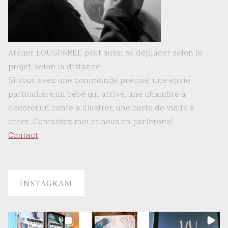
Atelier LOUSPAREL peut aussi se déplacer selon le
projet, selon la distance..
Si vous avez une commande précise, une envie
particulière,un bébé qui arrive, une chambre à
décorer,un conte à illustrer, une carte de visite à
créer…Contactez moi et nous en parlerons!
Contact
INSTAGRAM