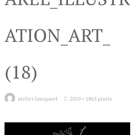
ATION_ART_
(18)
Full
atelier lousparel
2029 × 1863
pixels
size