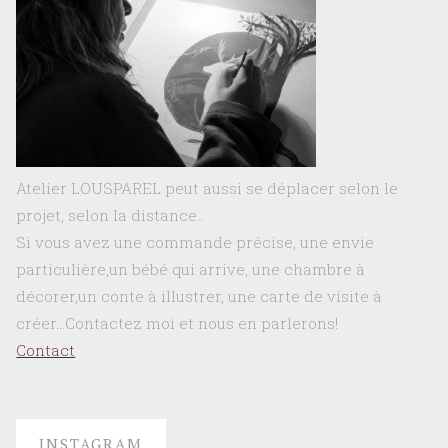
Atelier LOUSPAREL peut aussi se déplacer selon le
projet, selon la distance..
Si vous avez une commande précise, une envie
particulière,un bébé qui arrive, une chambre à
décorer,un conte à illustrer, une carte de visite à
créer…Contactez moi et nous en parlerons!
Contact
INSTAGRAM