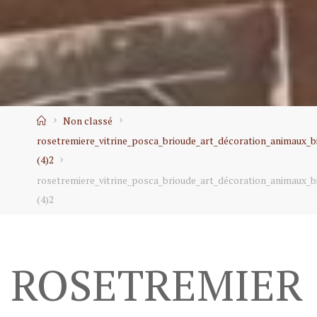
Home
Non classé
rosetremiere_vitrine_posca_brioude_art_décoration_animaux_bi
(4)2
rosetremiere_vitrine_posca_brioude_art_décoration_animaux_bi
(4)2
ROSETREMIER