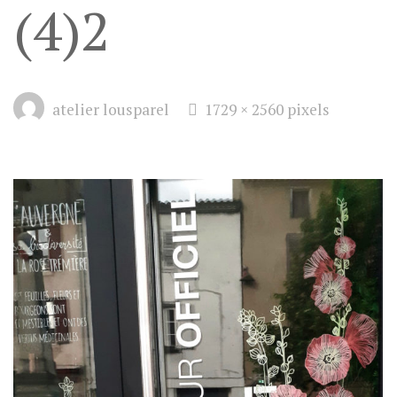
(4)2
Full
atelier lousparel
1729 × 2560
pixels
size