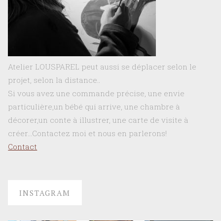
Atelier LOUSPAREL peut aussi se déplacer selon le
projet, selon la distance..
Si vous avez une commande précise, une envie
particulière,un bébé qui arrive, une chambre à
décorer,un conte à illustrer, une carte de visite à
créer…Contactez moi et nous en parlerons!
Contact
INSTAGRAM