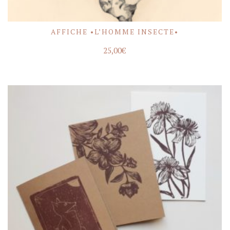
AFFICHE •L’HOMME INSECTE•
ACHETER
25,00
€