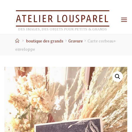
Skip
to
ATELIER LOUSPAREL
content
DES IMAGES, DES OBJETS POUR PETITS & GRANDS
Home
boutique des grands
Gravure
Carte corbeau+
enveloppe