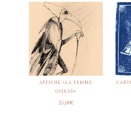
AFFICHE •LA FEMME
CART
ACHETER
OISEAU•
25,00
€