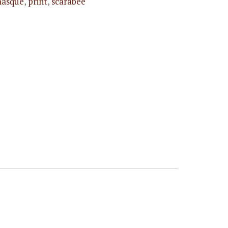
asque
,
print
,
scarabée