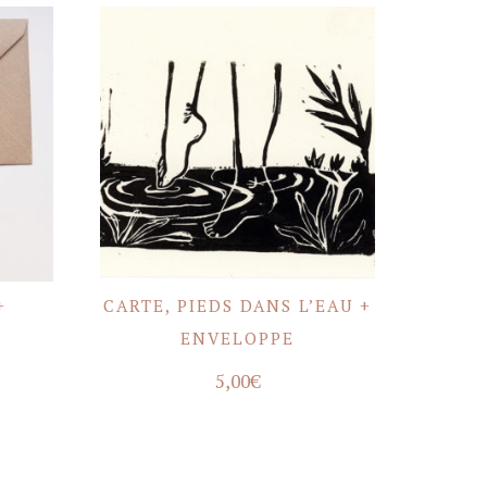
+
CARTE, PIEDS DANS L’EAU +
ACHETER
ENVELOPPE
5,00
€