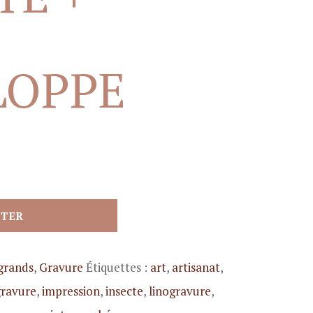
LOPPE
ETER
grands
,
Gravure
Étiquettes :
art
,
artisanat
,
gravure
,
impression
,
insecte
,
linogravure
,