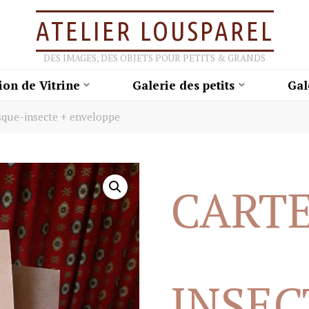
ATELIER LOUSPAREL
DES IMAGES, DES OBJETS POUR PETITS & GRANDS
ion de Vitrine
Galerie des petits
Gal
sque-insecte + enveloppe
CART
INSEC