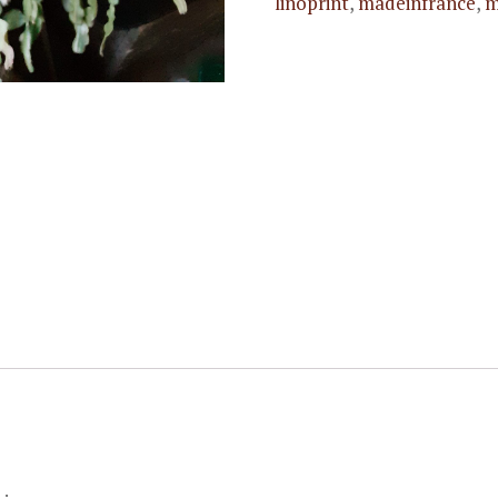
linoprint
,
madeinfrance
,
m
.