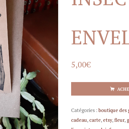
ENVE
5,00
€
ACH
Catégories :
boutique des 
cadeau
,
carte
,
etsy
,
fleur
,