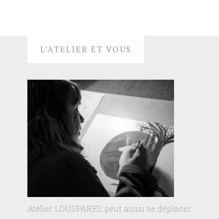
L’ATELIER ET VOUS
Atelier LOUSPAREL peut aussi se déplacer