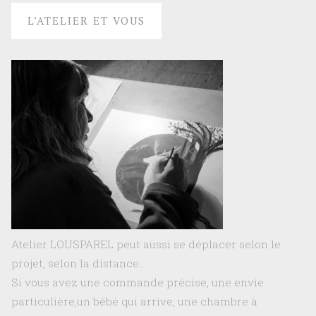
L’ATELIER ET VOUS
Atelier LOUSPAREL peut aussi se déplacer selon le
projet, selon la distance..
Si vous avez une commande précise, une envie
particulière,un bébé qui arrive, une chambre à