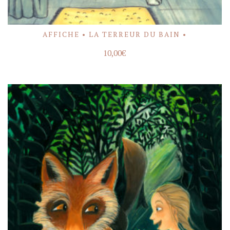
AFFICHE • LA TERREUR DU BAIN •
ACHETER
10,00
€