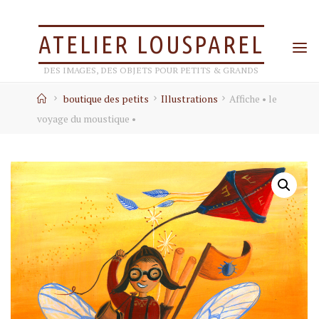
Skip
to
ATELIER LOUSPAREL
content
DES IMAGES, DES OBJETS POUR PETITS & GRANDS
Home
boutique des petits
Illustrations
Affiche • le
voyage du moustique •