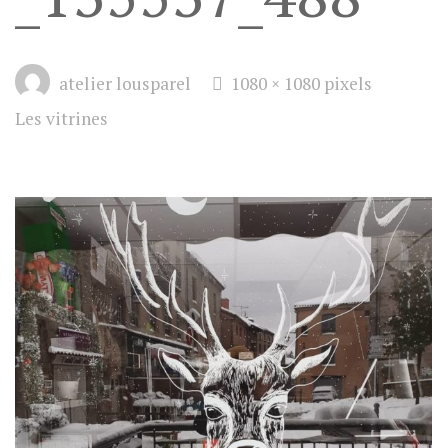
Full
atelier lousparel
1080 × 1080
pixels
size
Les vitrines