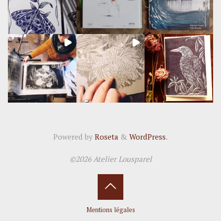
Powered by
Roseta
&
WordPress
.
©2026 Atelier Lousparel
Back
Mentions légales