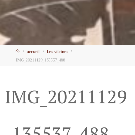
Home
accueil
Les vitrines
IMG_20211129_135537_488
IMG_20211129
_135537_488