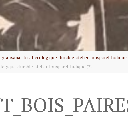
y_atisanal_local_ecologique_durable_atelier_lousparel_ludique 
logique_durable_atelier_lousparel_ludique (2)
NT_BOIS_PAIR