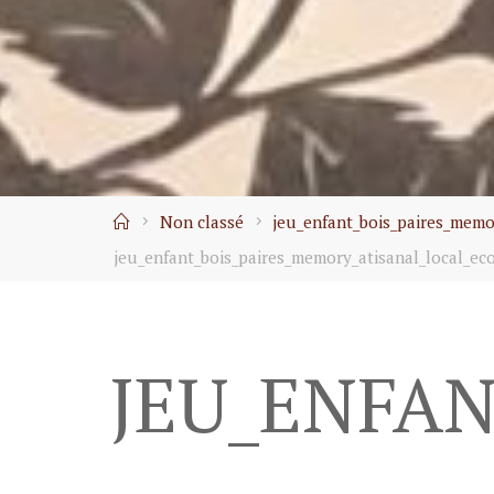
Home
Non classé
jeu_enfant_bois_paires_memor
jeu_enfant_bois_paires_memory_atisanal_local_eco
JEU_ENFA