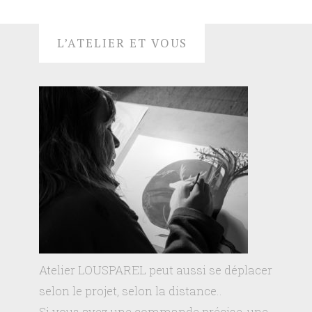
L’ATELIER ET VOUS
Atelier LOUSPAREL peut aussi se déplacer
selon le projet, selon la distance..
Si vous avez une commande précise, une