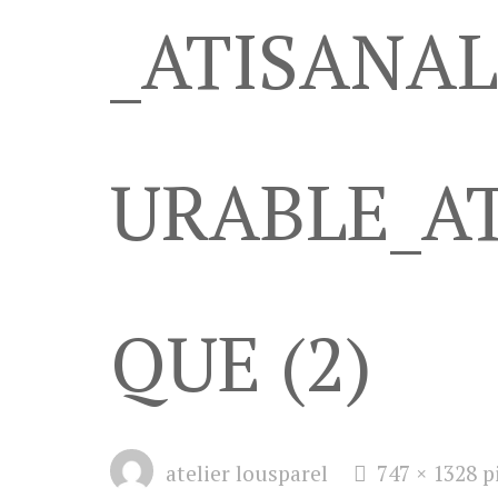
_ATISANA
URABLE_AT
QUE (2)
Full
atelier lousparel
747 × 1328
p