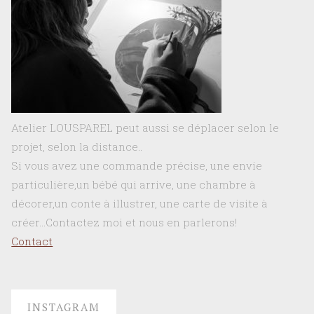
Atelier LOUSPAREL peut aussi se déplacer selon le
projet, selon la distance..
Si vous avez une commande précise, une envie
particulière,un bébé qui arrive, une chambre à
décorer,un conte à illustrer, une carte de visite à
créer…Contactez moi et nous en parlerons!
Contact
INSTAGRAM