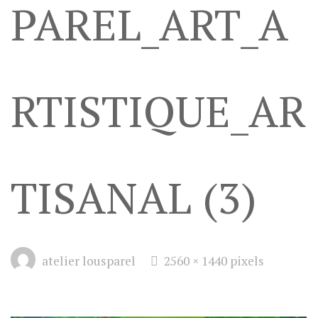
PAREL_ART_A
RTISTIQUE_AR
TISANAL (3)
Full
atelier lousparel
2560 × 1440
pixels
size