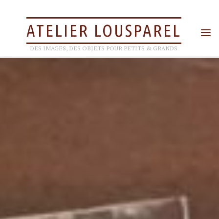
Skip
to
ATELIER LOUSPAREL
content
DES IMAGES, DES OBJETS POUR PETITS & GRANDS