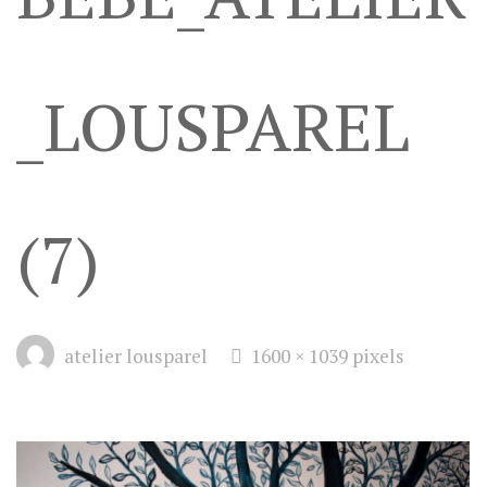
_LOUSPAREL
(7)
Full
atelier lousparel
1600 × 1039
pixels
size