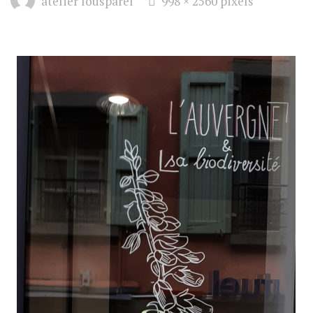
atelier lousparel
998 × 2560
pixels
size