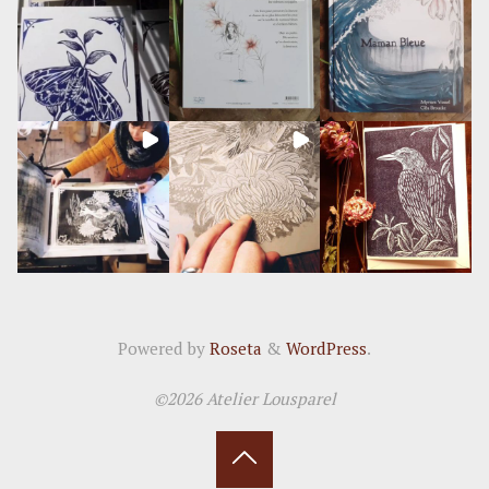
Powered by
Roseta
&
WordPress
.
©2026 Atelier Lousparel
Back