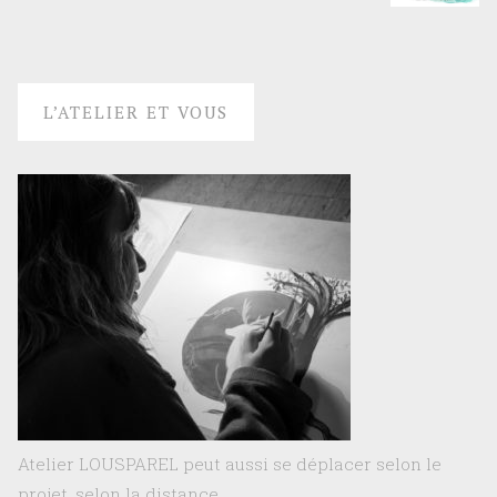
L’ATELIER ET VOUS
Atelier LOUSPAREL peut aussi se déplacer selon le
projet, selon la distance..