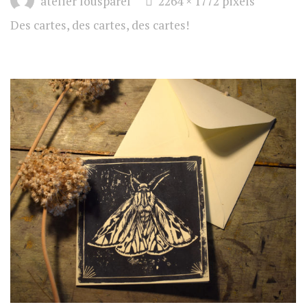
atelier lousparel
2264 × 1772
pixels
size
Des cartes, des cartes, des cartes!