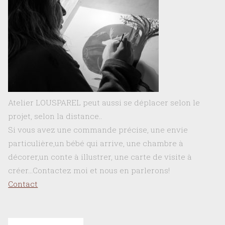
Atelier LOUSPAREL peut aussi se déplacer selon le
projet, selon la distance..
Si vous avez une commande précise, une envie
particulière,un bébé qui arrive, une chambre à
décorer,un conte à illustrer, une carte de visite à
créer…Contactez moi et nous en parlerons!
Contact