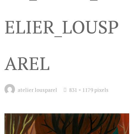
ELIER_LOUSP
AREL
Full
atelier lousparel
831 × 1179
pixels
size