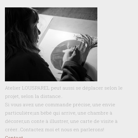
Atelier LOUSPAREL peut aussi se déplacer selon le
projet, selon la distance..
Si vous avez une commande précise, une envie
particulière,un bébé qui arrive, une chambre à
décorer,un conte à illustrer, une carte de visite à
créer…Contactez moi et nous en parlerons!
Contact