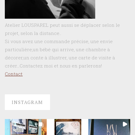
Atelier LOUSPAREL peut aussi se déplacer selon le
projet, selon la distance..
Si vous avez une commande précise, une envie
particulière,un bébé qui arrive, une chambre à
décorer,un conte à illustrer, une carte de visite à
créer…Contactez moi et nous en parlerons!
Contact
INSTAGRAM