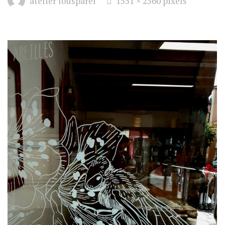
atelier lousparel
1551 × 2560
pixels
size