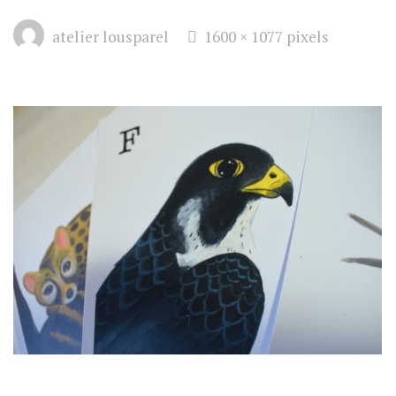
Full
atelier lousparel
1600 × 1077
pixels
size