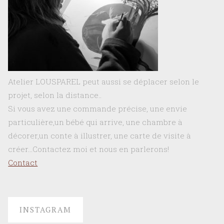
Atelier LOUSPAREL peut aussi se déplacer selon le
projet, selon la distance..
Si vous avez une commande précise, une envie
particulière,un bébé qui arrive, une chambre à
décorer,un conte à illustrer, une carte de visite à
créer…Contactez moi et nous en parlerons!
Contact
INSTAGRAM