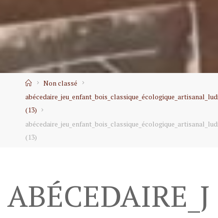
Home
Non classé
abécedaire_jeu_enfant_bois_classique_écologique_artisanal_lu
(13)
abécedaire_jeu_enfant_bois_classique_écologique_artisanal_lu
(13)
ABÉCEDAIRE_J