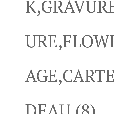
K,GRAVUR
URE,FLOWE
AGE,CART
DEAU (8)