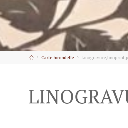
Home
Carte hirondelle
Linogravure,linoprint,p
LINOGRAVU