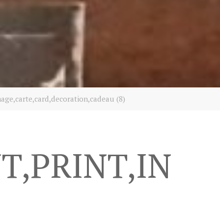
mage,carte,card,decoration,cadeau (8)
T,PRINT,IN