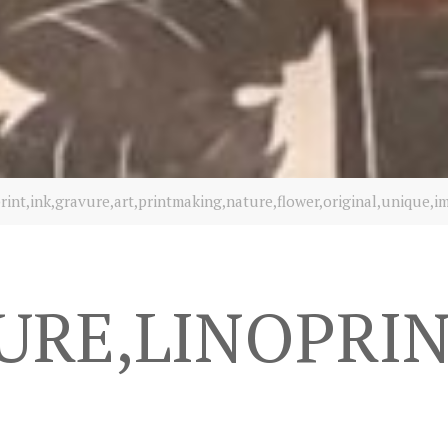
rint,ink,gravure,art,printmaking,nature,flower,original,unique,i
RE,LINOPRIN