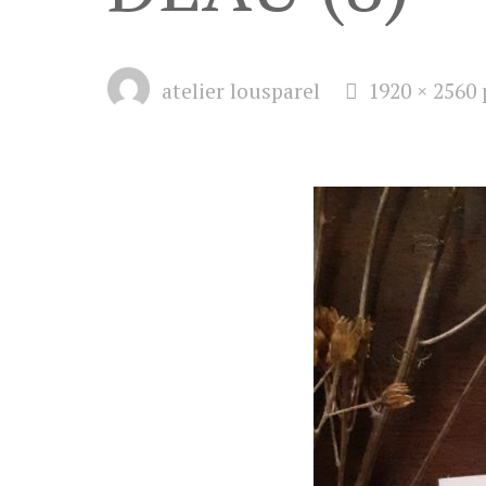
Full
atelier lousparel
1920 × 2560
size