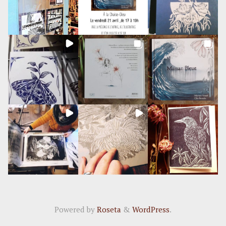
Powered by
Roseta
&
WordPress
.