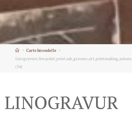
Home
Carte hirondelle
Linogravure,linoprint,print,ink,gravure,art,printmaking,nature
(34)
LINOGRAVUR