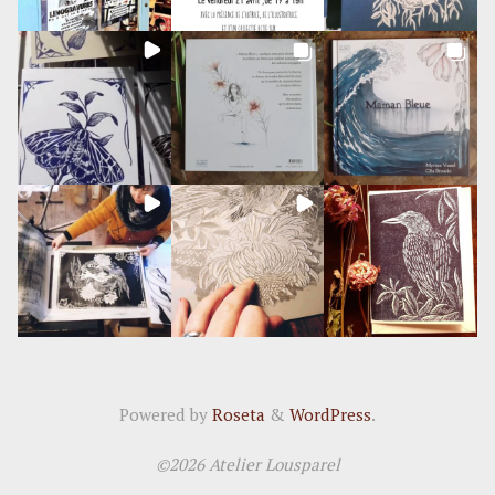
Powered by
Roseta
&
WordPress
.
©2026 Atelier Lousparel