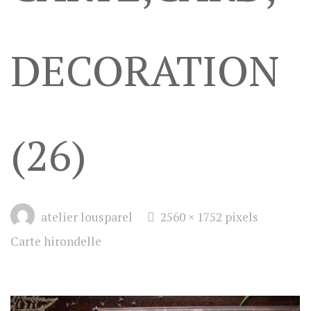
DECORATION
(26)
Full
atelier lousparel
2560 × 1752
pixels
size
Carte hirondelle