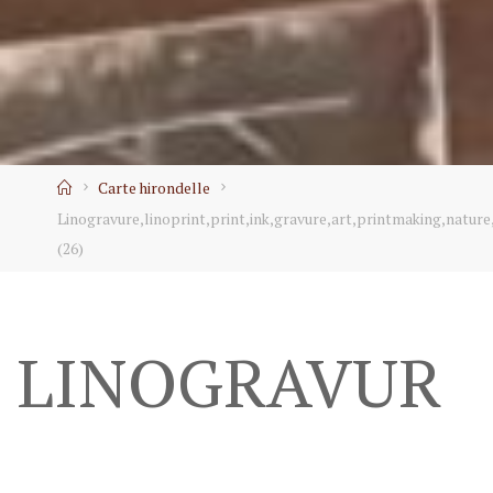
Home
Carte hirondelle
Linogravure,linoprint,print,ink,gravure,art,printmaking,nature
(26)
LINOGRAVUR