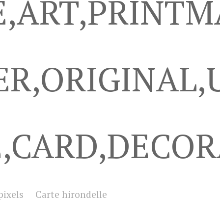
E,ART,PRINTM
R,ORIGINAL,
,CARD,DECORA
pixels
Carte hirondelle