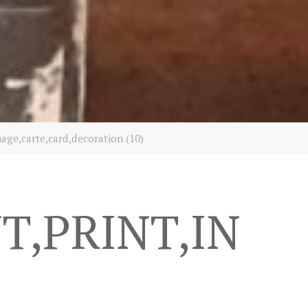
mage,carte,card,decoration (10)
T,PRINT,IN