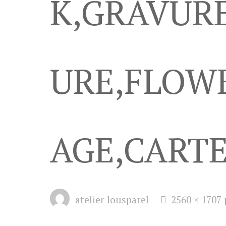
K,GRAVUR
URE,FLOWE
AGE,CARTE
Full
atelier lousparel
2560 × 1707
size