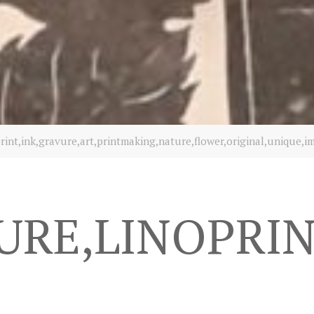
rint,ink,gravure,art,printmaking,nature,flower,original,unique,i
RE,LINOPRIN