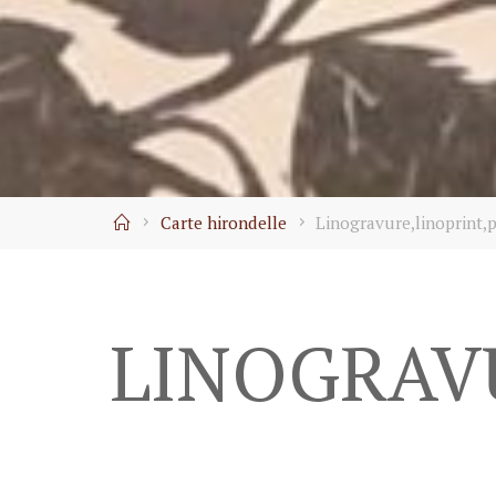
Home
Carte hirondelle
Linogravure,linoprint,p
LINOGRAVU