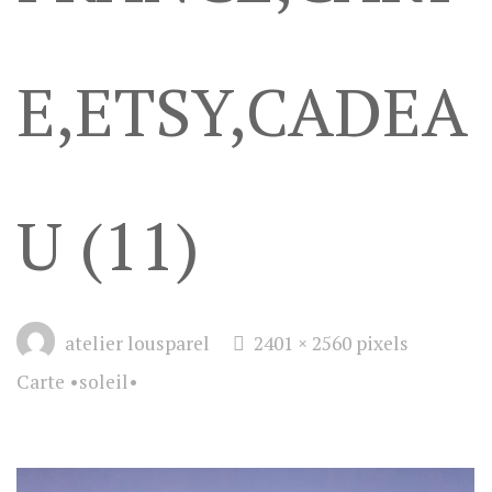
E,ETSY,CADEA
U (11)
Full
atelier lousparel
2401 × 2560
pixels
size
Carte •soleil•