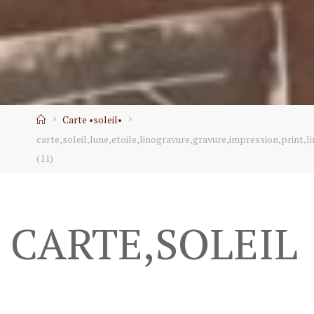
Home
Carte •soleil•
carte,soleil,lune,etoile,linogravure,gravure,impression,print,l
(11)
CARTE,SOLEIL