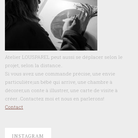
Atelier LOUSPAREL peut aussi se déplacer selon le
projet, selon la distance..
Si vous avez une commande précise, une envie
particulière,un bébé qui arrive, une chambre à
décorer,un conte à illustrer, une carte de visite à
créer…Contactez moi et nous en parlerons!
Contact
INSTAGRAM