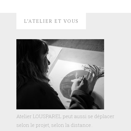
L’ATELIER ET VOUS
Atelier LOUSPAREL peut aussi se déplacer
selon le projet, selon la distance..