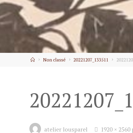
Home
Non classé
20221207_133511
2022120
20221207_
Full
atelier lousparel
1920 × 2560