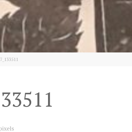
7_133511
133511
pixels