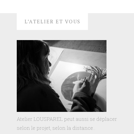
L’ATELIER ET VOUS
Atelier LOUSPAREL peut aussi se déplacer
selon le projet, selon la distance..