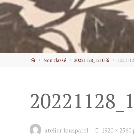
Home
Non classé
20221128_121056
2022112
20221128_
Full
atelier lousparel
1920 × 2560