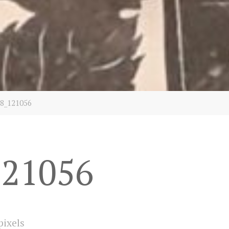
8_121056
121056
pixels