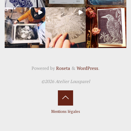
Powered by
Roseta
&
WordPress
.
©2026 Atelier Lousparel
Back
Mentions légales
to