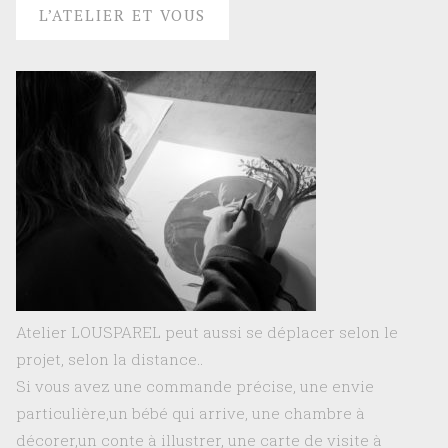
L’ATELIER ET VOUS
Atelier LOUSPAREL peut aussi se déplacer selon le
projet, selon la distance..
Si vous avez une commande précise, une envie
particulière,un bébé qui arrive, une chambre à
décorer,un conte à illustrer, une carte de visite à